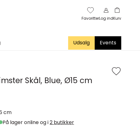
Favoritter
Log ind
Kurv
g
Udsalg
Events
imster Skål, Blue, Ø15 cm
5 cm
På lager online og i
2 butikker