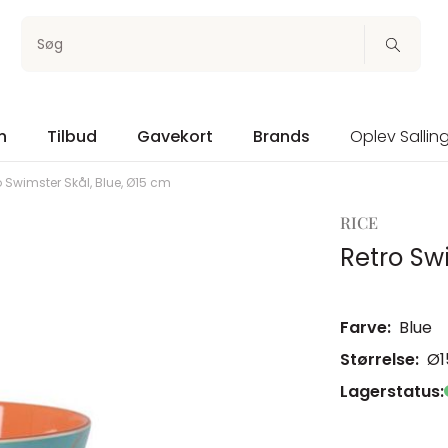
Søg
n
Tilbud
Gavekort
Brands
Oplev Sallin
o Swimster Skål, Blue, Ø15 cm
RICE
Retro Sw
Farve:
Blue
Størrelse:
Ø1
Lagerstatus: