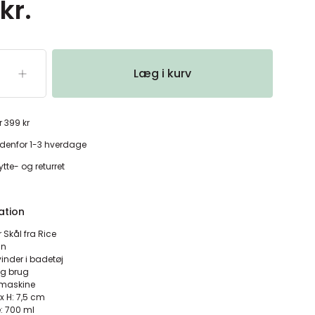
kr.
Læg i kurv
r 399 kr
denfor 1-3 hverdage
tte- og returret
ation
 Skål fra Rice
in
inder i badetøj
lig brug
emaskine
5 x H: 7,5 cm
: 700 ml