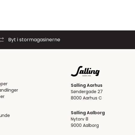
Byt i stormagasinerne
pper
Salling Aarhus
ndlinger
Søndergade 27
er
8000 Aarhus C
Salling Aalborg
kunde
Nytorv 8
9000 Aalborg