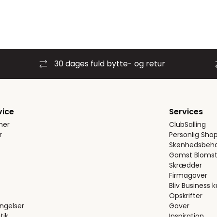
30 dages fuld bytte- og retur
vice
Services
ner
ClubSalling
r
Personlig Sho
Skønhedsbeha
Gamst Blomst
Skrædder
Firmagaver
Bliv Business 
Opskrifter
ngelser
Gaver
tik
Inspiration