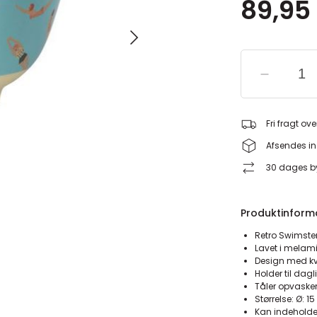
89,95 
Fri fragt ove
Afsendes in
30 dages by
Produktinform
Retro Swimster
Lavet i melam
Design med kv
Holder til dag
Tåler opvask
Størrelse: Ø: 1
Kan indeholde