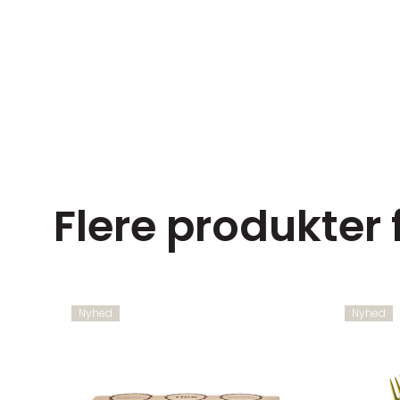
Flere produkter 
Nyhed
Nyhed
x45 cm