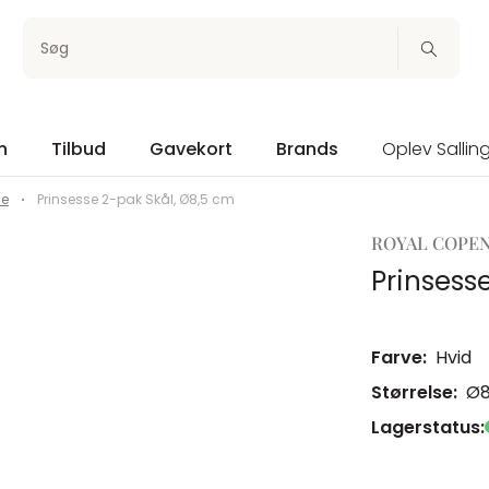
Søg
n
Tilbud
Gavekort
Brands
Oplev Sallin
le
Prinsesse 2-pak Skål, Ø8,5 cm
ROYAL COPE
Prinsess
Farve:
Hvid
Størrelse:
Ø8
Lagerstatus: