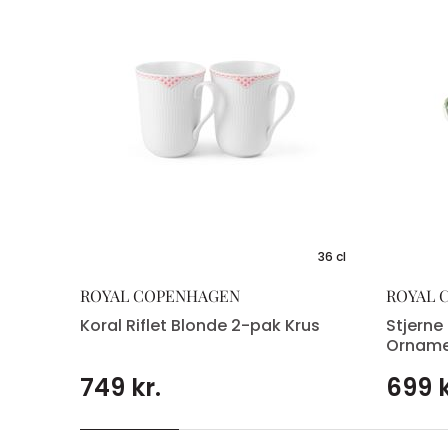
iet
36 cl
ROYAL COPENHAGEN
ROYAL 
Koral Riflet Blonde 2-pak Krus
Stjerne 
Ornam
749 kr.
699 k