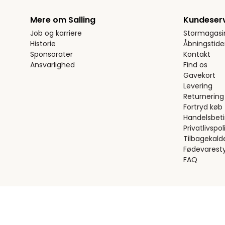
Mere om Salling
Kundeser
Job og karriere
Stormagasi
Historie
Åbningstide
Sponsorater
Kontakt
Ansvarlighed
Find os
Gavekort
Levering
Returnering
Fortryd køb
Handelsbeti
Privatlivspoli
Tilbagekald
Fødevaresty
FAQ