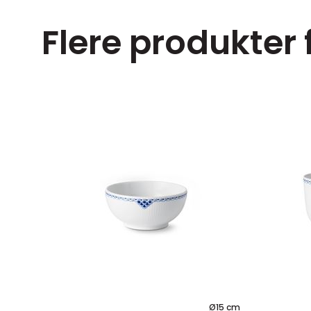
Flere produkter 
Ø22 cm
Ø15 cm