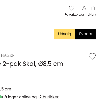
Favoritter
Log ind
Kurv
g
Udsalg
Events
NHAGEN
e 2-pak Skål, Ø8,5 cm
,5 cm
På lager online og i
2 butikker