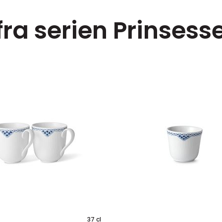
fra serien Prinsess
37 cl