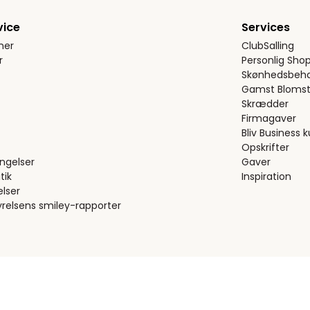
vice
Services
ner
ClubSalling
r
Personlig Sho
Skønhedsbeha
Gamst Blomst
Skrædder
Firmagaver
Bliv Business 
Opskrifter
ngelser
Gaver
tik
Inspiration
elser
relsens smiley-rapporter