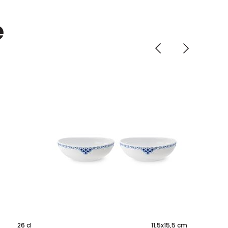
e
26 cl
11,5x15,5 cm