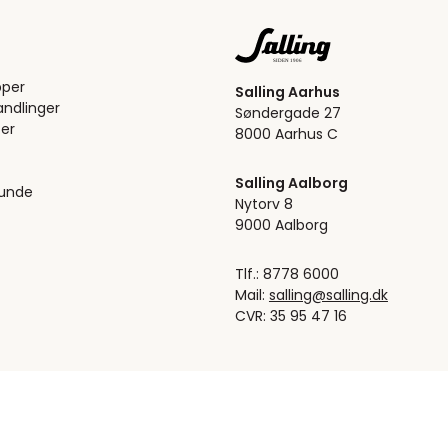
pper
Salling Aarhus
ndlinger
Søndergade 27
er
8000 Aarhus C
Salling Aalborg
kunde
Nytorv 8
9000 Aalborg
Tlf.: 8778 6000
Mail:
salling@salling.dk
CVR: 35 95 47 16