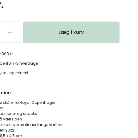
.
Læg i kurv
r 399 kr
denfor 1-3 hverdage
tte- og returret
ation
se skåle fra Royal Copenhagen
æn
å portioner og snacks
på ydersiden
keskælsdekorationer langs kanten
den 2022
x 8,5 x 4,5 cm