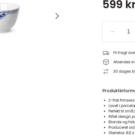
599 kr
Fri fragt ove
Afsendes in
30 dages by
Produktinform
2-Pak Prinses
Lavet i porcel
Perfekt til sm
Riflet design 
Blonde og fis
Produceret si
Størrelse: 8,5 