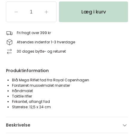
Læg i kurv
Fri fragt over 399 kr
Afsendes indenfor 1-3 hverdage
30 dages bytte- og returret
Produktinformation
Blå Mega Riflet fad fra Royal Copenhagen
Forstørret musselmalet mønster
Håndmalet
Taktile rifler
Firkantet, aflangt fad
Størrelse: 12,5 x 24 cm
Beskrivelse