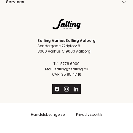
Services
Salling Aarhus
Salling Aalborg
Søndergade 27
Nytorv 8
8000 Aarhus C
9000 Aalborg
Tlf.: 8778 6000
Mail:
salling@salling.dk
CVR: 35 95 47 16
Handelsbetingelser
Privatlivspolitik
Trustpilot