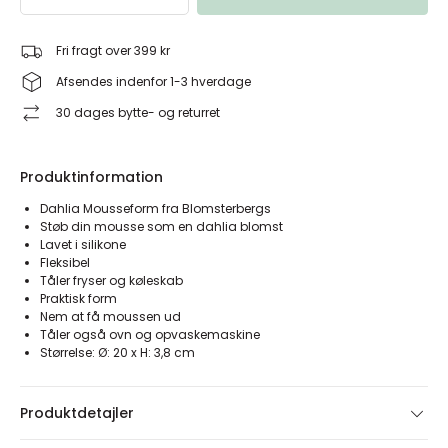
Fri fragt over 399 kr
Afsendes indenfor 1-3 hverdage
30 dages bytte- og returret
Produktinformation
Dahlia Mousseform fra Blomsterbergs
Støb din mousse som en dahlia blomst
Lavet i silikone
Fleksibel
Tåler fryser og køleskab
Praktisk form
Nem at få moussen ud
Tåler også ovn og opvaskemaskine
Størrelse: Ø: 20 x H: 3,8 cm
Produktdetajler