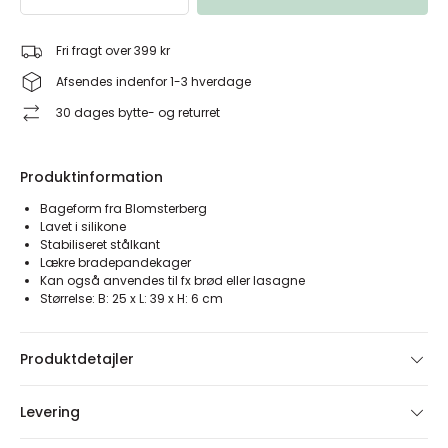
Fri fragt over 399 kr
Afsendes indenfor 1-3 hverdage
30 dages bytte- og returret
Produktinformation
Bageform fra Blomsterberg
Lavet i silikone
Stabiliseret stålkant
Lækre bradepandekager
Kan også anvendes til fx brød eller lasagne
Størrelse: B: 25 x L: 39 x H: 6 cm
Produktdetajler
Levering