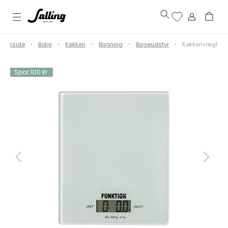
Forside
Bolig
Køkken
Bagning
Bageudstyr
Køkkenvægt
Spar 100 kr.