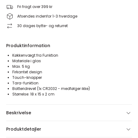
Fri fragt over 399 kr
Afsendes indenfor 1-3 hverdage
30 dages bytte- og returret
Produktinformation
Køkkenvægt fra Funktion
Materiale i glas
Max. 5 kg
Firkantet design
Touch-knapper
Tara-funktion
Batteridrevet (1x CR2032 - medfølger ikke)
Størrelse: 18 x 15 x 2 cm
Beskrivelse
Produktdetajler