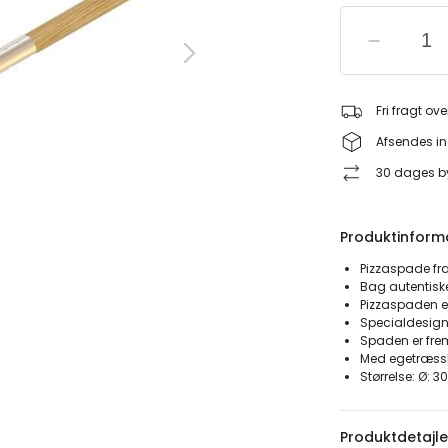
Fri fragt ove
Afsendes in
30 dages by
Produktinform
Pizzaspade fr
Bag autentiske
Pizzaspaden e
Specialdesign
Spaden er frem
Med egetræss
Størrelse: Ø: 3
Produktdetajle