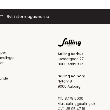
Byt i stormagasinerne
pper
Salling Aarhus
ndlinger
Søndergade 27
er
8000 Aarhus C
Salling Aalborg
kunde
Nytorv 8
9000 Aalborg
Tlf.: 8778 6000
Mail:
salling@salling.dk
CVR: 35 95 47 16