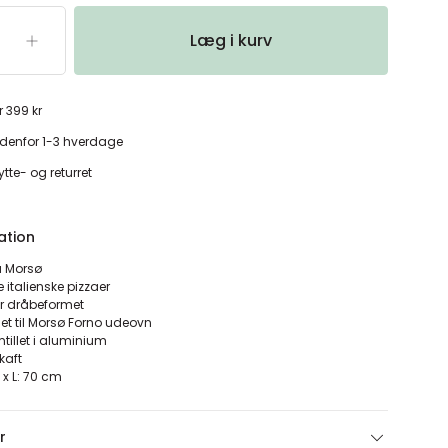
Læg i kurv
r 399 kr
denfor 1-3 hverdage
tte- og returret
ation
a Morsø
 italienske pizzaer
r dråbeformet
et til Morsø Forno udeovn
tillet i aluminium
kaft
0 x L: 70 cm
r