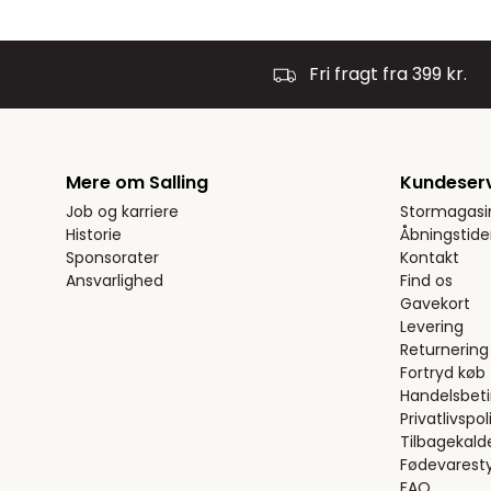
Fri fragt fra 399 kr.
Mere om Salling
Kundeser
Job og karriere
Stormagasi
Historie
Åbningstide
Sponsorater
Kontakt
Ansvarlighed
Find os
Gavekort
Levering
Returnering
Fortryd køb
Handelsbeti
Privatlivspoli
Tilbagekald
Fødevaresty
FAQ