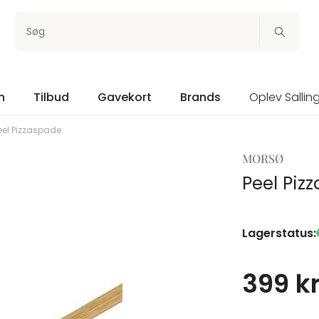
Søg
n
Tilbud
Gavekort
Brands
Oplev Sallin
eel Pizzaspade
MORSØ
Peel Piz
Lagerstatus:
399 kr