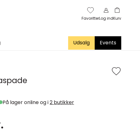
Favoritter
Log ind
Kurv
g
Udsalg
Events
zaspade
På lager online og i
2 butikker
.