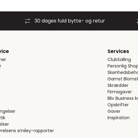
30 dages fuld bytte- og retur
vice
Services
ner
ClubSalling
r
Personlig Sho
Skønhedsbeha
Gamst Blomst
Skrædder
Firmagaver
Bliv Business 
Opskrifter
ngelser
Gaver
tik
Inspiration
elser
relsens smiley-rapporter