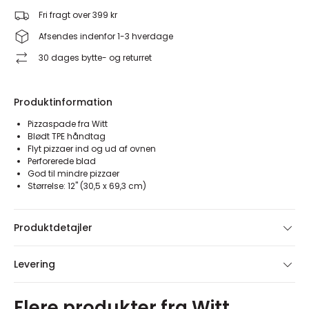
Fri fragt over 399 kr
Afsendes indenfor 1-3 hverdage
30 dages bytte- og returret
Produktinformation
Pizzaspade fra Witt
Blødt TPE håndtag
Flyt pizzaer ind og ud af ovnen
Perforerede blad
God til mindre pizzaer
Størrelse: 12" (30,5 x 69,3 cm)
Produktdetajler
Levering
Flere produkter fra Witt