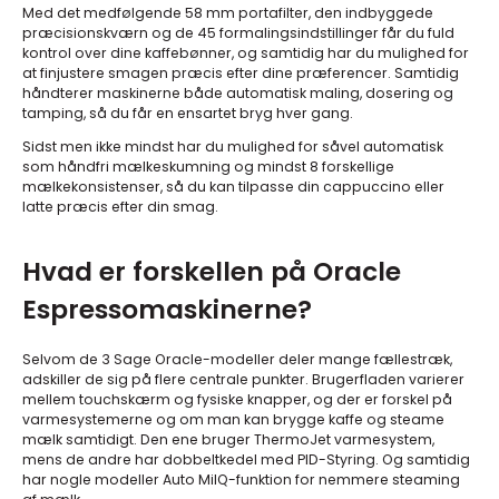
Med det medfølgende 58 mm portafilter, den indbyggede
præcisionskværn og de 45 formalingsindstillinger får du fuld
kontrol over dine kaffebønner, og samtidig har du mulighed for
at finjustere smagen præcis efter dine præferencer. Samtidig
håndterer maskinerne både automatisk maling, dosering og
tamping, så du får en ensartet bryg hver gang.
Sidst men ikke mindst har du mulighed for såvel automatisk
som håndfri mælkeskumning og mindst 8 forskellige
mælkekonsistenser, så du kan tilpasse din cappuccino eller
latte præcis efter din smag.
Hvad er forskellen på Oracle
Espressomaskinerne?
Selvom de 3 Sage Oracle-modeller deler mange fællestræk,
adskiller de sig på flere centrale punkter. Brugerfladen varierer
mellem touchskærm og fysiske knapper, og der er forskel på
varmesystemerne og om man kan brygge kaffe og steame
mælk samtidigt. Den ene bruger ThermoJet varmesystem,
mens de andre har dobbeltkedel med PID-Styring. Og samtidig
har nogle modeller Auto MilQ-funktion for nemmere steaming