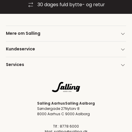
30 dages fuld bytte- og retur
Mere om Salling
Kundeservice
Services
Salling Aarhus
Salling Aalborg
Søndergade 27
Nytorv 8
8000 Aarhus C
9000 Aalborg
Tlf.: 8778 6000
Mail:
salling@salling.dk