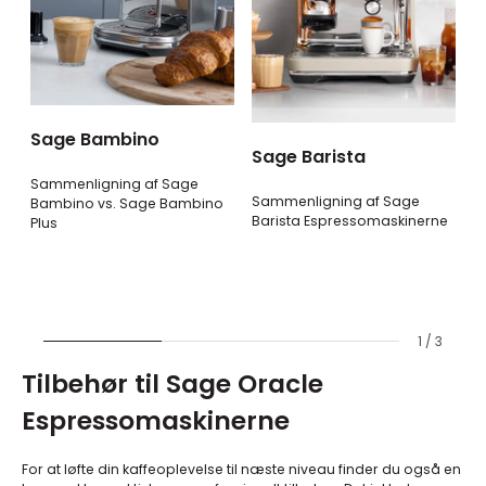
Sage Bambino
H
Sage Barista
E
Sammenligning af Sage
j
Sammenligning af Sage
Bambino vs. Sage Bambino
Barista Espressomaskinerne
Plus
S
B
S
E
1 / 3
Tilbehør til Sage Oracle
Espressomaskinerne
For at løfte din kaffeoplevelse til næste niveau finder du også en