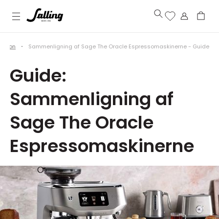
iration
Sammenligning af Sage The Oracle Espressomaskinerne - Guide
Guide:
Sammenligning af
Sage The Oracle
Espressomaskinerne