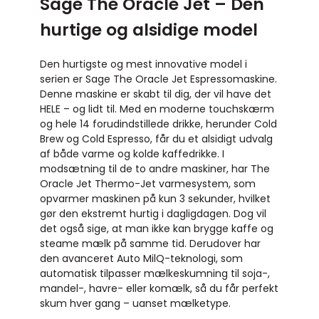
Sage The Oracle Jet – Den
hurtige og alsidige model
Den hurtigste og mest innovative model i
serien er Sage The Oracle Jet Espressomaskine.
Denne maskine er skabt til dig, der vil have det
HELE – og lidt til. Med en moderne touchskærm
og hele 14 forudindstillede drikke, herunder Cold
Brew og Cold Espresso, får du et alsidigt udvalg
af både varme og kolde kaffedrikke. I
modsætning til de to andre maskiner, har The
Oracle Jet Thermo-Jet varmesystem, som
opvarmer maskinen på kun 3 sekunder, hvilket
gør den ekstremt hurtig i dagligdagen. Dog vil
det også sige, at man ikke kan brygge kaffe og
steame mælk på samme tid. Derudover har
den avanceret Auto MilQ-teknologi, som
automatisk tilpasser mælkeskumning til soja-,
mandel-, havre- eller komælk, så du får perfekt
skum hver gang – uanset mælketype.