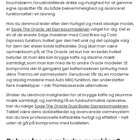
touchskærm, forudindstillede drikke og mulighed for at gemme
egne opskrifter får du både bekvemmelighed og avanceret
funktionalitet i en løsning.
Hvis du derimod leder efter den hurtigst og mest alsidige model,
er
Sage The Oracle Jet Espressomaskinen
valget for dig. Det er
en af de eneste Sage maskiner med Cold Brew og Cold
Espresso funktion, hvilket gør den helt unik og det oplagte valg
for dem der elsker kolde kaffedrikke. Dog skal man være
opmærksom på, at The Oracle Jet kun har en kedel, hvilket
betyder at man ikke kan brygge kaffe og steame mælk
samtidigt, som man kan med de to andre Oracle modeller. Et
kompromis der til gengæld gør kaffemaskinen lynhurtig med
dens ThermoJet varmesystem. Derudover får du en moderne
og alsidig maskine med Auto MilQ funktion, der understøtter
flere mælketyper – inkl. Plantebaserede alternativer.
Ønsker du derimod muligheden for at brygge kaffe og skumme
mælk samtidigt, og samtidig få en fuldautomatisk oplevelse,
bør du vælge
Sage The Oracle Dual Boiler Espressomaskinen
.
Takket være dens dobbeltkedel og avancerede varmesystem
kan du lave professionelle kaffedrikke hurtigt og effektivt – helt
uden at gå på kompromis med kvaliteten.