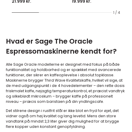
21.999 kr.
19.999 kr.
1 / 4
Hvad er Sage The Oracle
Espressomaskinerne kendt for?
Alle Sage Oracle modellerne er designet med fokus på både
funktionalitet og holdbarhed og er spækket med avancerede
funktioner, der sikrer en kaffeoplevelse i absolut topklasse.
Maskinerne brygger Third Wave Kvalitetskaffe, hvilket vil sige, at
de med udgangspunkt i de 4 hovedelementer – den rette dosis
friskmalet kaffe, nøjagtig temperaturkontrol, et præcist vandtryk
og silkeblødt mikroskum – brygger kaffe på professionelt
niveau – præcis som baristaen på din yndlingscafe.
Det stilrene design i rustfrit stål er ikke blot en fryd for øjet, det
vidner også om høj kvalitet og lang levetid. Mens den store
vandtank på mindst 2,3 liter giver dig mulighed for at brygge
flere kopper uden konstant genopfyldning.