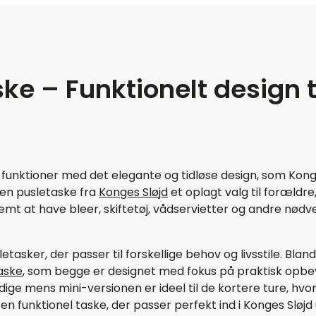
ske – Funktionelt design
funktioner med det elegante og tidløse design, som Kong
en pusletaske fra
Konges Sløjd
et oplagt valg til forældre,
emt at have bleer, skiftetøj, vådservietter og andre nødv
sletasker, der passer til forskellige behov og livsstile. B
taske
, som begge er designet med fokus på praktisk opbeva
endige mens mini-versionen er ideel til de kortere ture, h
 en funktionel taske, der passer perfekt ind i Konges Slø