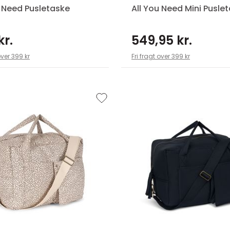
u Need Pusletaske
All You Need Mini Pusle
kr.
549,95 kr.
over 399 kr
Fri fragt over 399 kr