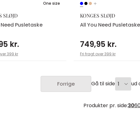
One size
S SLØJD
KONGES SLØJD
u Need Pusletaske
All You Need Pusletaske
95 kr.
749,95 kr.
over 399 kr
Fri fragt over 399 kr
Gå til side
ud a
Forrige
Produkter pr. side:
30
6