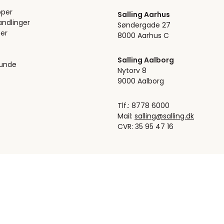
pper
Salling Aarhus
ndlinger
Søndergade 27
er
8000 Aarhus C
Salling Aalborg
kunde
Nytorv 8
9000 Aalborg
Tlf.: 8778 6000
Mail:
salling@salling.dk
CVR: 35 95 47 16