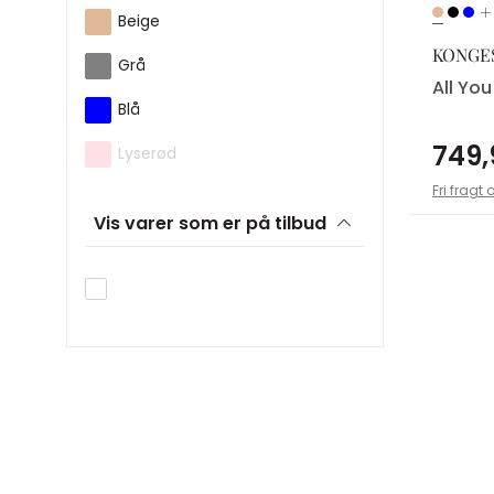
Beige
KONGE
Grå
All Yo
Blå
749,
Lyserød
Fri fragt 
Vis varer som er på tilbud