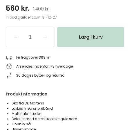
560 kr.
1.400 kr.
Tilbud gælder t.o.m. 31-12-27
Læg i kurv
Fri fragt over 399 kr
Afsendes indenfor 1-3 hverdage
30 dages bytte- og returret
Produktinformation
Sko fra Dr. Martens
Lukkes med snørebånd
Materiale i læder
Detaljer med deres ikoniske gule søm
Chunky sål
Unisex-model