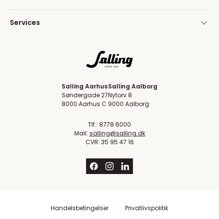
Services
Salling Aarhus
Salling Aalborg
Søndergade 27
Nytorv 8
8000 Aarhus C
9000 Aalborg
Tlf.: 8778 6000
Mail:
salling@salling.dk
CVR: 35 95 47 16
Handelsbetingelser
Privatlivspolitik