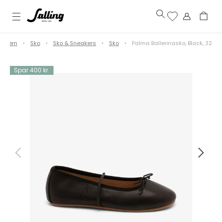
Børn
Sko
Sko & Sneakers
Sko
Palma Ballerinasko, Black, 32
Spar 400 kr.