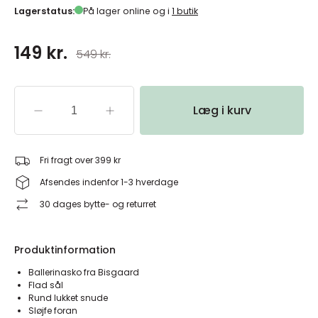
Lagerstatus:
På lager online og i
1 butik
149 kr.
549 kr.
Læg i kurv
Fri fragt over 399 kr
Afsendes indenfor 1-3 hverdage
30 dages bytte- og returret
Produktinformation
Ballerinasko fra Bisgaard
Flad sål
Rund lukket snude
Sløjfe foran